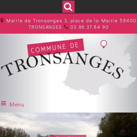
Mairie de Tronsanges 3, place de la Mairie 58400
TRONSANGES
03 86 37 84 90
Menu