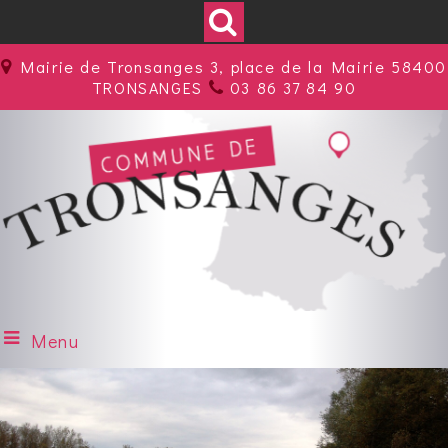
Mairie de Tronsanges 3, place de la Mairie 58400
TRONSANGES
03 86 37 84 90
Menu