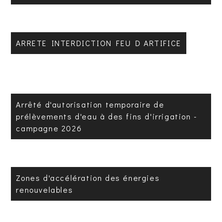
ARRETE INTERDICTION FEU D ARTIFICE
Arrêté d'autorisation temporaire de
prélèvements d'eau à des fins d'irrigation -
campagne 2026
Zones d'accélération des énergies
renouvelables