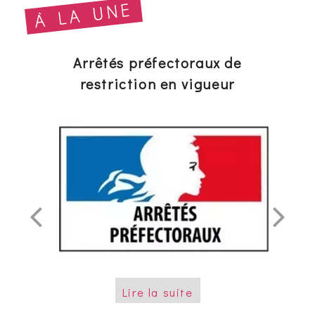
Arrêtés préfectoraux de
CC 
restriction en vigueur
Forte
déc