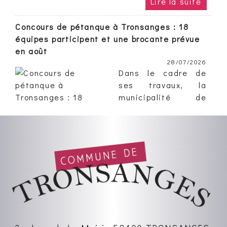
Concours de pétanque à Tronsanges : 18
équipes participent et une brocante prévue
en août
28/07/2026
Dans le cadre de
ses travaux, la
municipalité de
Tronsanges a refait
tout le revêtement
du terrain de
pétanque.
Aussi, l’association...
Tronsanges : Lydie et Joël célèbrent leurs
noces d'or entourés de leur famille et amis à
la mairie