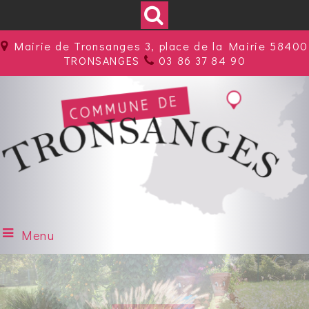
Mairie de Tronsanges 3, place de la Mairie 58400
TRONSANGES
03 86 37 84 90
Menu