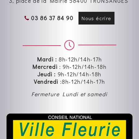
3, place de la Mairie 58400 TRONSANGES
26/07/2026
Une surprise a été
03 86 37 84 90
Nous écrire
organisée par
Carine, fille de
Lydie et Joël
Corbeau, pour la
célébration de leurs noces d’or.
Mardi :
8h-12h/14h-17h
Vendredi 17 juillet,...
Mercredi
:
9h-12h
/14h-18h
Jeudi :
9h-12h
/14h-18h
Vendredi
:8
h-12h
/14h-17h
Tronsanges : décisions du conseil municipal
Fermeture Lundi et samedi
sur la formation, les assurances et
l'installation de climatiseurs
23/07/2026
Le conseil municipal
s’est réuni sous la
présidence du