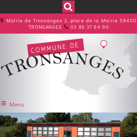
Mairie de Tronsanges 3, place de la Mairie 58400
TRONSANGES
03 86 37 84 90
Menu