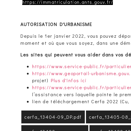
https://immatriculation.ants.gouv.fr/
AUTORISATION D'URBANISME
Depuis le 1er janvier 2022, vous pouvez dépo
moment et où que vous soyez, dans une déma
Les sites qui peuvent vous aider dans vos d
https://www.service-public.fr/particuli
https://www.geoportail-urbanisme.gouv.
projet)
Plus d'infos ici
https://www.service-public.fr/particuli
l’assistance vers laquelle pointe le prem
lien de téléchargement Cerfa 2022 (Cu, 
cerfa_13404-09_DP.pdf
cerfa_13405-08_