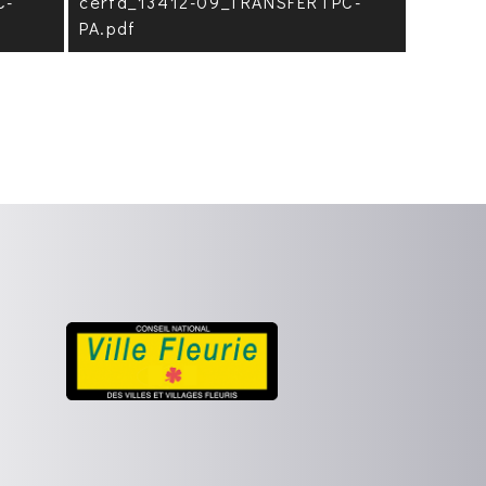
C-
cerfa_13412-09_TRANSFERTPC-
PA.pdf