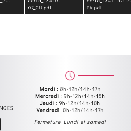
_PC-
cerfa_13410-
cerfa_13411-10 P
07_CU.pdf
PA.pdf
Mardi :
8h-12h/14h-17h
Mercredi
:
9h-12h
/14h-18h
Jeudi :
9h-12h
/14h-18h
SANGES
Vendredi
:8
h-12h
/14h-17h
Fermeture Lundi et samedi