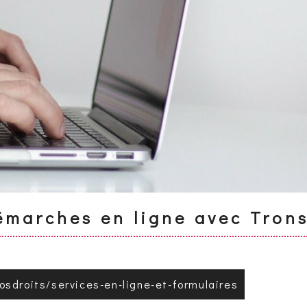
émarches en ligne avec Tron
vosdroits/services-en-ligne-et-formulaires