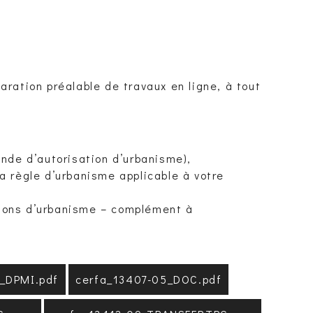
ration préalable de travaux en ligne, à tout
de d’autorisation d’urbanisme),
 la règle d’urbanisme applicable à votre
tions d’urbanisme – complément à
9_DPMI.pdf
cerfa_13407-05_DOC.pdf