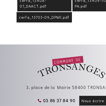
cerfa_13408-
cerfa_13409-10
07_DAACT.pdf
PA.pdf
cerfa_13703-09_DPMI.pdf
3, place de la Mairie 58400 TRON
03 86 37 84 90
Nous écrire