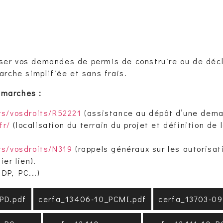
ser vos demandes de permis de construire ou de décla
rche simplifiée et sans frais.
émarches :
ers/vosdroits/R52221
(assistance au dépôt d’une deman
fr/
(localisation du terrain du projet et définition de
ers/vosdroits/N319
(rappels généraux sur les autorisa
ier lien).
DP, PC...)
PD.pdf
cerfa_13406-10_PCMI.pdf
cerfa_13703-0