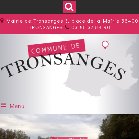
Mairie de Tronsanges 3, place de la Mairie 58400
TRONSANGES
03 86 37 84 90
Menu