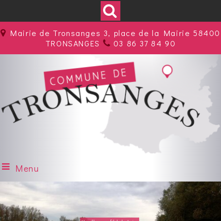
Mairie de Tronsanges 3, place de la Mairie 58400
TRONSANGES
03 86 37 84 90
Menu