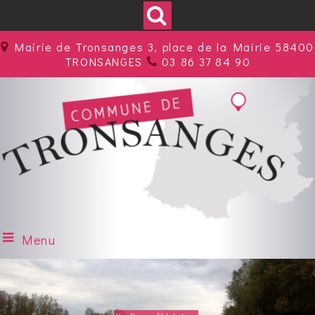
Mairie de Tronsanges 3, place de la Mairie 58400
TRONSANGES
03 86 37 84 90
Menu