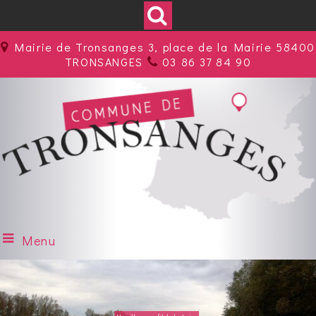
Mairie de Tronsanges 3, place de la Mairie 58400
TRONSANGES
03 86 37 84 90
Menu