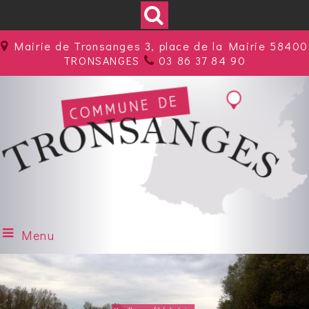
Mairie de Tronsanges 3, place de la Mairie 58400
TRONSANGES
03 86 37 84 90
Menu