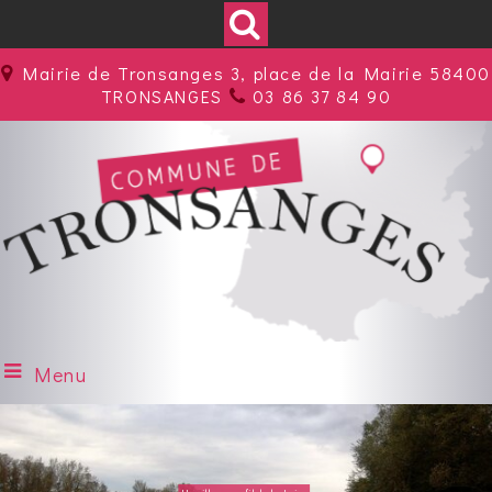
Mairie de Tronsanges 3, place de la Mairie 58400
TRONSANGES
03 86 37 84 90
Menu