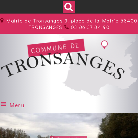
Mairie de Tronsanges 3, place de la Mairie 58400
TRONSANGES
03 86 37 84 90
Menu