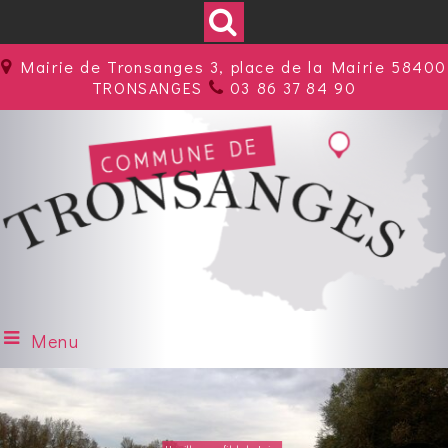
Mairie de Tronsanges 3, place de la Mairie 58400
TRONSANGES
03 86 37 84 90
Menu